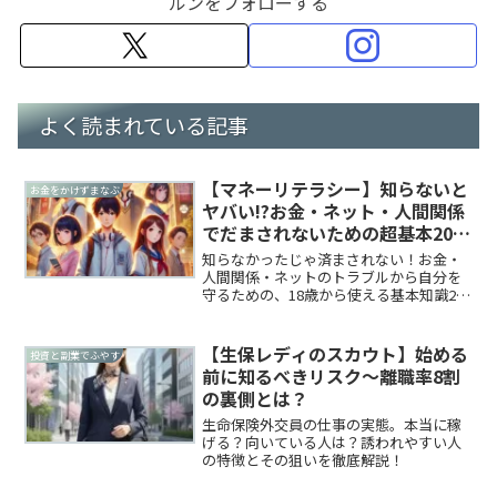
ルンをフォローする
よく読まれている記事
【マネーリテラシー】知らないと
お金をかけずまなぶ
ヤバい!?お金・ネット・人間関係
でだまされないための超基本20選
【2025年版】
知らなかったじゃ済まされない！お金・
人間関係・ネットのトラブルから自分を
守るための、18歳から使える基本知識20
選。だまされない力を今ここで。
【生保レディのスカウト】始める
投資と副業でふやす
前に知るべきリスク～離職率8割
の裏側とは？
生命保険外交員の仕事の実態。本当に稼
げる？向いている人は？誘われやすい人
の特徴とその狙いを徹底解説！