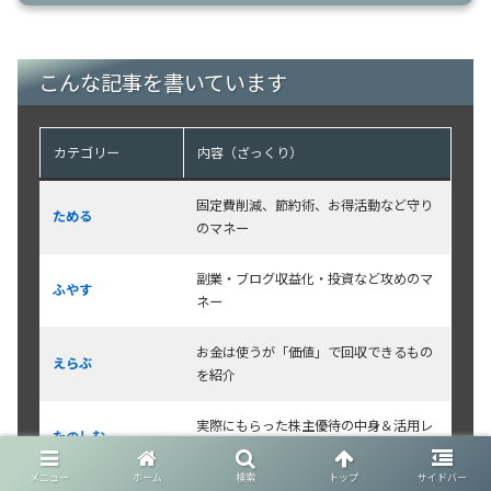
こんな記事を書いています
カテゴリー
内容（ざっくり）
固定費削減、節約術、お得活動など守り
ためる
のマネー
副業・ブログ収益化・投資など攻めのマ
ふやす
ネー
お金は使うが「価値」で回収できるもの
えらぶ
を紹介
実際にもらった株主優待の中身＆活用レ
たのしむ
ビュー
メニュー
ホーム
検索
トップ
サイドバー