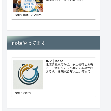
musubituki.com
noteやってます
ルン｜note
北海道札幌市在住。株主優待とお得
で、生活をちょっと楽にするのが好
きです。投資歴20年以上。使ってよ
かった優待、失敗した選択も正直に
書いています。優待中心ですが日々
のお得情報なども発信していきま
す。
note.com