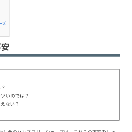
ーズ
不安
い？
キツいのでは？
見えない？
かし今のハンズフリーシューズは、これらの不安をしっ