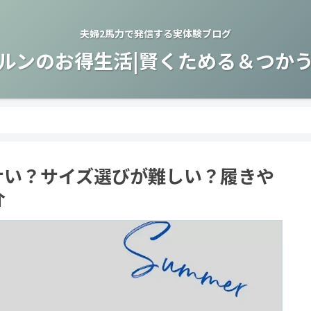
夫婦2馬力で発信する実体験ブログ
ルンのお得生活|賢くためる＆つか
サい？サイズ選びが難しい？履きや
介