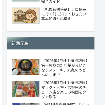
完全ガイド
【札幌裁判傍聴】ソロ傍聴
に行く前に知っておきたい
基本知識と心構え
新着記事
【2026年4月株主優待記録】
第一興商の新店舗からいき
なりステーキ、丸亀のうど
んめしまで
【2026年3月株主優待記録】
マック・王将・吉野家のチ
ェーン店を楽しみ映画をタ
ダで観る
【VIBMI食洗機故障】ボタン