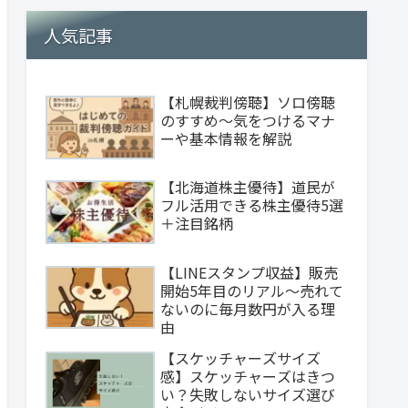
人気記事
【札幌裁判傍聴】ソロ傍聴
のすすめ～気をつけるマナ
ーや基本情報を解説
【北海道株主優待】道民が
フル活用できる株主優待5選
＋注目銘柄
【LINEスタンプ収益】販売
開始5年目のリアル～売れて
ないのに毎月数円が入る理
由
【スケッチャーズサイズ
感】スケッチャーズはきつ
い？失敗しないサイズ選び