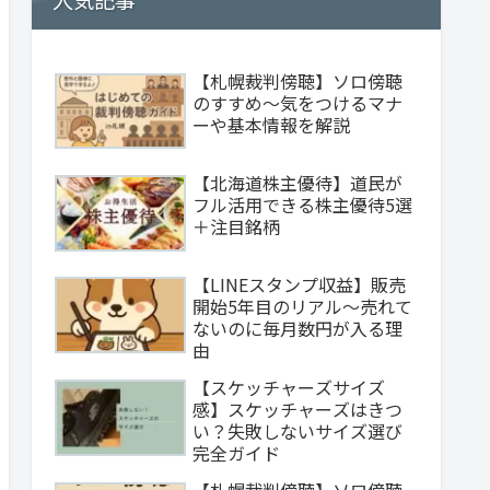
人気記事
【札幌裁判傍聴】ソロ傍聴
のすすめ～気をつけるマナ
ーや基本情報を解説
【北海道株主優待】道民が
フル活用できる株主優待5選
＋注目銘柄
【LINEスタンプ収益】販売
開始5年目のリアル～売れて
ないのに毎月数円が入る理
由
【スケッチャーズサイズ
感】スケッチャーズはきつ
い？失敗しないサイズ選び
完全ガイド
【札幌裁判傍聴】ソロ傍聴