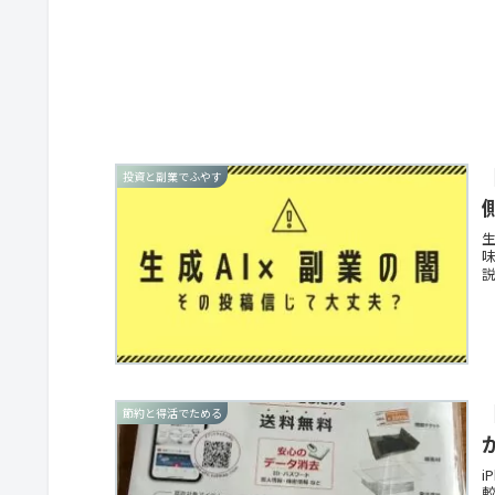
投資と副業でふやす
節約と得活でためる
i