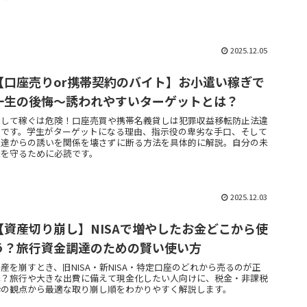
2025.12.05
【口座売りor携帯契約のバイト】お小遣い稼ぎで
一生の後悔～誘われやすいターゲットとは？
楽して稼ぐは危険！口座売買や携帯名義貸しは犯罪収益移転防止法違
反です。学生がターゲットになる理由、指示役の卑劣な手口、そして
友達からの誘いを関係を壊さずに断る方法を具体的に解説。自分の未
来を守るために必読です。
2025.12.03
【資産切り崩し】NISAで増やしたお金どこから使
う？旅行資金調達のための賢い使い方
産を崩すとき、旧NISA・新NISA・特定口座のどれから売るのが正
解？旅行や大きな出費に備えて現金化したい人向けに、税金・非課税
枠の観点から最適な取り崩し順をわかりやすく解説します。