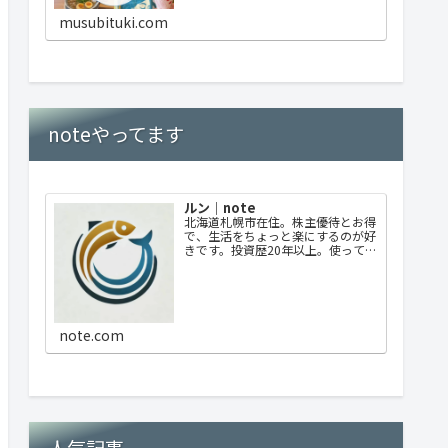
musubituki.com
noteやってます
ルン｜note
北海道札幌市在住。株主優待とお得
で、生活をちょっと楽にするのが好
きです。投資歴20年以上。使ってよ
かった優待、失敗した選択も正直に
書いています。優待中心ですが日々
のお得情報なども発信していきま
す。
note.com