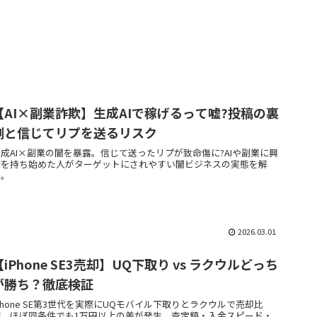
【AI×副業詐欺】生成AIで稼げるって嘘?投稿の裏
側と信じてリプを送るリスク
生成AI×副業の闇を暴露。信じて送ったリプが致命傷に?AIや副業に興
味を持ち始めた人がターゲットにされやすい闇ビジネスの実態を解
説。
2026.03.01
【iPhone SE3売却】UQ下取り vs ラクウルどっち
が勝ち？徹底検証
Phone SE第3世代を実際にUQモバイル下取りとラクウルで売却比
較。ほぼ同条件でも1万円以上の差が発生。査定額・入金スピード・