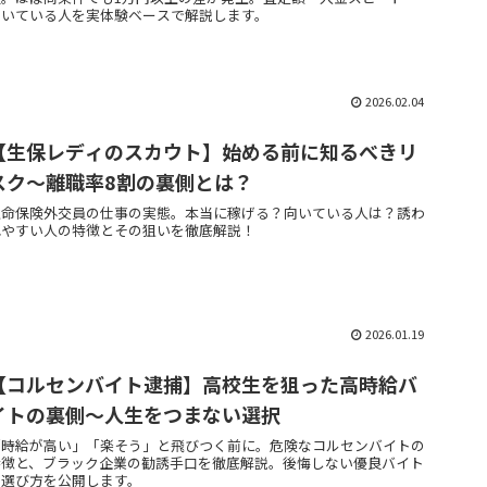
向いている人を実体験ベースで解説します。
2026.02.04
【生保レディのスカウト】始める前に知るべきリ
スク～離職率8割の裏側とは？
生命保険外交員の仕事の実態。本当に稼げる？向いている人は？誘わ
れやすい人の特徴とその狙いを徹底解説！
2026.01.19
【コルセンバイト逮捕】高校生を狙った高時給バ
イトの裏側～人生をつまない選択
「時給が高い」「楽そう」と飛びつく前に。危険なコルセンバイトの
特徴と、ブラック企業の勧誘手口を徹底解説。後悔しない優良バイト
の選び方を公開します。