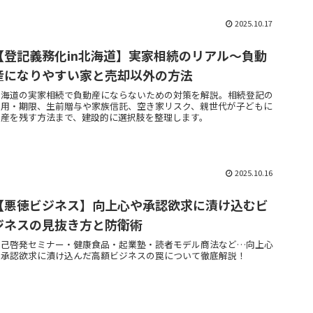
2025.10.17
【登記義務化in北海道】実家相続のリアル～負動
産になりやすい家と売却以外の方法
北海道の実家相続で負動産にならないための対策を解説。相続登記の
費用・期限、生前贈与や家族信託、空き家リスク、親世代が子どもに
資産を残す方法まで、建設的に選択肢を整理します。
2025.10.16
【悪徳ビジネス】向上心や承認欲求に漬け込むビ
ジネスの見抜き方と防衛術
自己啓発セミナー・健康食品・起業塾・読者モデル商法など…向上心
や承認欲求に漬け込んだ高額ビジネスの罠について徹底解説！