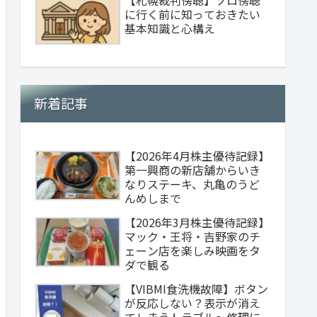
に行く前に知っておきたい
基本知識と心構え
新着記事
【2026年4月株主優待記録】
第一興商の新店舗からいき
なりステーキ、丸亀のうど
んめしまで
【2026年3月株主優待記録】
マック・王将・吉野家のチ
ェーン店を楽しみ映画をタ
ダで観る
【VIBMI食洗機故障】ボタン
が反応しない？表示が消え
てしまうトラブル～修理に