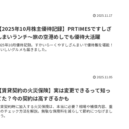
2025.11.17
【2025年10月株主優待記録】PRTIMESですしざ
んまいランチ～旅の空港めしでも優待大活躍
2025年10月優待記録。すかいらーくやすしざんまいで優待飯を堪能！
おいしいグルメも届きました。
2025.11.05
【賃貸契約の火災保険】実は変更できるって知っ
てた？今の契約は高すぎるかも
賃貸契約時に加入する火災保険は、本当に必要？相場や補償内容、重
複のチェック方法を解説。無駄な保険料を減らして節約につなげまし
ょう。