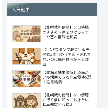
人気記事
【札幌裁判傍聴】ソロ傍聴
のすすめ～気をつけるマナ
ーや基本情報を解説
【LINEスタンプ収益】販売
開始5年目のリアル～売れて
ないのに毎月数円が入る理
由
【北海道株主優待】道民が
フル活用できる株主優待5選
＋注目銘柄
【札幌裁判傍聴】ソロ傍聴
に行く前に知っておきたい
基本知識と心構え