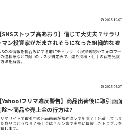
2025.10.07
【SNSストップ高あおり】信じて大丈夫？サラリ
ーマン投資家がだまされそうになった組織的な嘘
SNSの株情報を鵜呑みにする前にチェック！公式IR確認やフォロワー
数の違和感など7項目のリスク判定表で、煽り投稿・仕手の罠を見抜
く方法を解説。
2025.06.27
【Yahoo!フリマ違反警告】商品出荷後に取引画面
削除～商品や売上金の行方は?
フリマサイトで取引中の出品画面が規約違反で削除？！出荷してしま
った商品はどうなる？売上金は？ルン家で実際に体験したトラブルを
共有します。