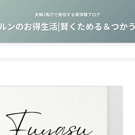
夫婦2馬力で発信する実体験ブログ
ルンのお得生活|賢くためる＆つか