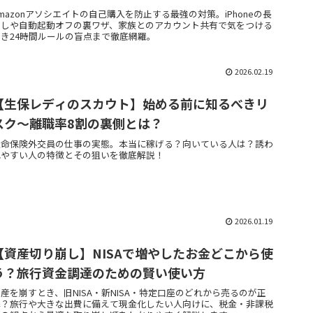
mazonアソシエイトの自己購入を防止する最強の対策。iPhoneの長
押しや自動起動オフの裏ワザ、家族とのアカウント共有で気をつける
べき24時間ルールの盲点まで徹底網羅。
2026.02.19
【生保レディのスカウト】始める前に知るべきリ
スク～離職率8割の裏側とは？
生命保険外交員の仕事の実態。本当に稼げる？向いている人は？誘わ
れやすい人の特徴とその狙いを徹底解説！
2026.01.19
【資産切り崩し】NISAで増やしたお金どこから使
う？旅行資金調達のための賢い使い方
産を崩すとき、旧NISA・新NISA・特定口座のどれから売るのが正
解？旅行や大きな出費に備えて現金化したい人向けに、税金・非課税