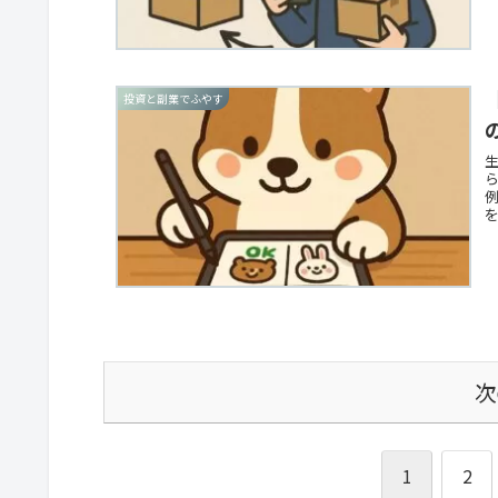
投資と副業でふやす
生
次
1
2