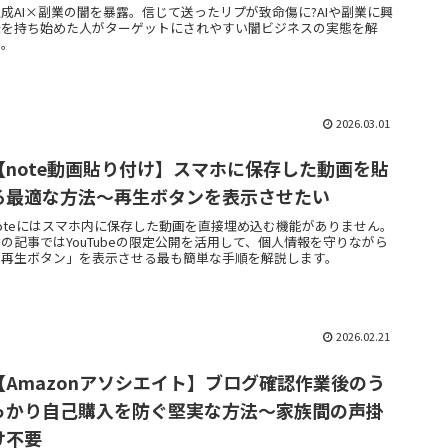
生成AI×副業の闇を暴露。信じて送ったリプが致命傷に?AIや副業に興
味を持ち始めた人がターゲットにされやすい闇ビジネスの実態を解
説。
2026.03.01
【note動画貼り付け】スマホに保存した動画を貼
る最適な方法～再生ボタンを表示させたい
noteにはスマホ内に保存した動画を直接埋め込む機能がありません。
の記事ではYouTubeの限定公開を活用して、個人情報を守りながら
「再生ボタン」を表示させる最も簡単な手順を解説します。
2026.02.21
【Amazonアソシエイト】ブログ確認作業後のう
っかり自己購入を防ぐ堅実な方法～家族間の声掛
け不要