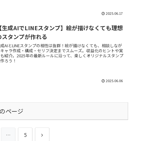
2025.06.17
【生成AIでLINEスタンプ】絵が描けなくても理想
のスタンプが作れる
成AIとLINEスタンプの相性は抜群！絵が描けなくても、相談しなが
らキャラ作成・構成・セリフ決定までスムーズ。収益化のヒントや実
例も紹介。2025年の最新ルールに沿って、楽しくオリジナルスタンプ
を作ろう！
2025.06.06
のページ
次
…
5