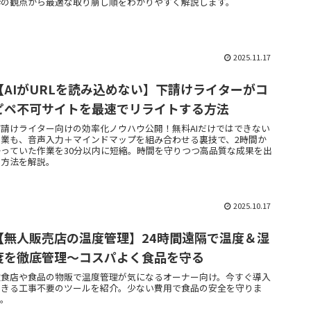
枠の観点から最適な取り崩し順をわかりやすく解説します。
2025.11.17
【AIがURLを読み込めない】下請けライターがコ
ピペ不可サイトを最速でリライトする方法
下請けライター向けの効率化ノウハウ公開！無料AIだけではできない
作業も、音声入力＋マインドマップを組み合わせる裏技で、2時間か
かっていた作業を30分以内に短縮。時間を守りつつ高品質な成果を出
す方法を解説。
2025.10.17
【無人販売店の温度管理】24時間遠隔で温度＆湿
度を徹底管理～コスパよく食品を守る
飲食店や食品の物販で温度管理が気になるオーナー向け。今すぐ導入
できる工事不要のツールを紹介。少ない費用で食品の安全を守りま
す。