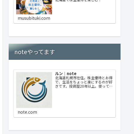
musubituki.com
noteやってます
ルン｜note
北海道札幌市在住。株主優待とお得
で、生活をちょっと楽にするのが好
きです。投資歴20年以上。使ってよ
かった優待、失敗した選択も正直に
書いています。優待中心ですが日々
のお得情報なども発信していきま
す。
note.com