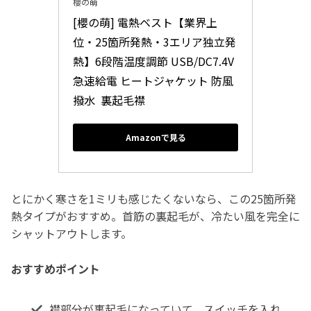
櫻の萌
[櫻の萌] 電熱ベスト【業界上
位・25箇所発熱・3エリア独立発
熱】6段階温度調節 USB/DC7.4V
急速給電 ヒートジャケット 防風
撥水  裏起毛襟 
Amazonで見る
とにかく寒さを1ミリも感じたくないなら、この25箇所発
熱タイプがおすすめ。首筋の裏起毛が、冷たい風を完全に
シャットアウトします。
おすすめポイント
襟部分が裏起毛になっていて、スイッチを入れ