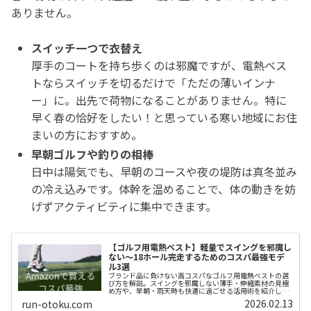
ありません。
スイッチ一つで衣替え
厚手のコートを持ち歩くのは邪魔ですが、電熱ベス
トならスイッチを切るだけで「ただの薄いインナ
ー」に。出先で荷物になることがありません。特に
早く春の恰好をしたい！と思っている寒い地域にお住
まいの方におすすめ。
早朝ゴルフや釣りの相棒
日中は陽気でも、早朝のコースや夜の堤防は真冬並み
の冷え込みです。体幹を温めることで、体の動きを妨
げずアクティビティに集中できます。
【ゴルフ用電熱ベスト】軽量でスイングを邪魔し
ない～18ホール完走するためのコスパ最強モデ
ル3選
ブランド品に負けない高コスパなゴルフ用電熱ベストの選
び方を解説。スイングを邪魔しない薄手・伸縮素材の見極
め方や、早朝・雨天時も快適に過ごせる活用術を紹介しま
す。
2026.02.13
run-otoku.com