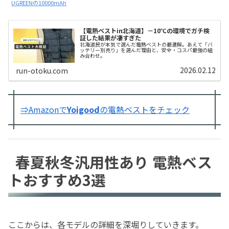
UGREENの10000mAh
【電熱ベストin北海道】－10℃の環境でガチ検
証した結果が凄すぎた
北海道民が本気で選んだ電熱ベストの最適解。あえて「バ
ッテリー別売り」を選んだ理由と、安全・コスパ最強の組
み合わせ。
2026.02.12
run-otoku.com
⇒Amazonで
Yoigood
の電熱ベストをチェック
春夏秋冬汎用性あり 電熱ベス
トおすすめ3選
ここからは、各モデルの詳細を深堀りしていきます。