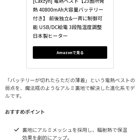
[Caxzyn] 電熱ベスト【23箇所発
熱 40800mAh大容量バッテリー
付き】 前後独立&一斉に制御可
能 USB/DC給電 3段階温度調整  
日本製ヒーター 
Amazonで見る
「バッテリーが切れたらただの薄着」という電熱ベストの
弱点を、魔法瓶のようなアルミ裏地で解決した進化系モデ
ルです。
おすすめポイント
裏地にアルミメッシュを採用し、輻射熱で保温
効果を劇的にアップ。