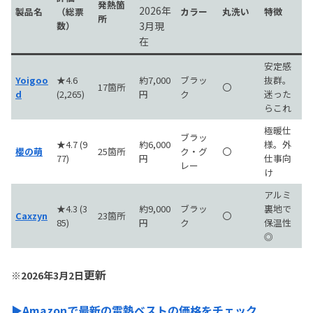
発熱箇
2026年
製品名
（総票
カラー
丸洗い
特徴
所
数）
3月現
在
安定感
Yoigoo
★4.6
約7,000
ブラッ
抜群。
17箇所
〇
d
(2,265)
円
ク
迷った
らこれ
極暖仕
ブラッ
★4.7 (9
約6,000
様。外
櫻の萌
25箇所
ク・グ
〇
77)
円
仕事向
レー
け
アルミ
★4.3 (3
約9,000
ブラッ
裏地で
Caxzyn
23箇所
〇
85)
円
ク
保温性
◎
更新
※2026年3月2日
▶Amazonで最新の電熱ベストの価格をチェック