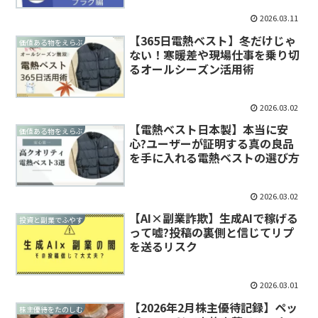
2026.03.11
【365日電熱ベスト】冬だけじゃ
価値ある物をえらぶ
ない！寒暖差や現場仕事を乗り切
るオールシーズン活用術
2026.03.02
【電熱ベスト日本製】本当に安
価値ある物をえらぶ
心?ユーザーが証明する真の良品
を手に入れる電熱ベストの選び方
2026.03.02
【AI×副業詐欺】生成AIで稼げる
投資と副業でふやす
って嘘?投稿の裏側と信じてリプ
を送るリスク
2026.03.01
【2026年2月株主優待記録】ペッ
株主優待をたのしむ