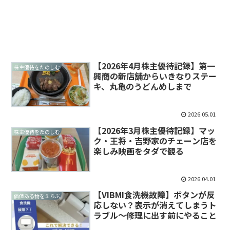
【2026年4月株主優待記録】第一
株主優待をたのしむ
興商の新店舗からいきなりステー
キ、丸亀のうどんめしまで
2026.05.01
【2026年3月株主優待記録】マッ
株主優待をたのしむ
ク・王将・吉野家のチェーン店を
楽しみ映画をタダで観る
2026.04.01
【VIBMI食洗機故障】ボタンが反
価値ある物をえらぶ
応しない？表示が消えてしまうト
ラブル～修理に出す前にやること