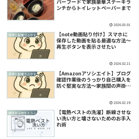
パーフードで家族豪華ステーキラ
ンチからトイレットペーパーまで
2026.03.01
【note動画貼り付け】スマホに
投資と副業でふやす
保存した動画を貼る最適な方法～
再生ボタンを表示させたい
2026.02.21
【Amazonアソシエイト】ブログ
投資と副業でふやす
確認作業後のうっかり自己購入を
防ぐ堅実な方法～家族間の声掛け
不要
2026.02.19
【電熱ベストの洗濯】断線させな
価値ある物をえらぶ
い洗い方と壊さないためのお手入
れ術