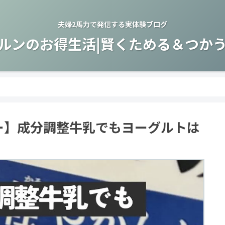
夫婦2馬力で発信する実体験ブログ
ルンのお得生活|賢くためる＆つか
ー】成分調整牛乳でもヨーグルトは