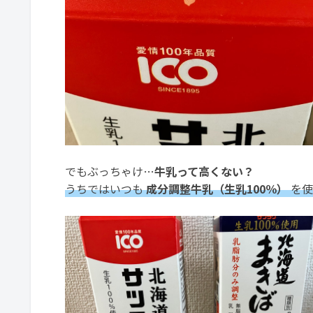
でもぶっちゃけ…
牛乳って高くない？
うちではいつも
成分調整牛乳（生乳100％）
を使