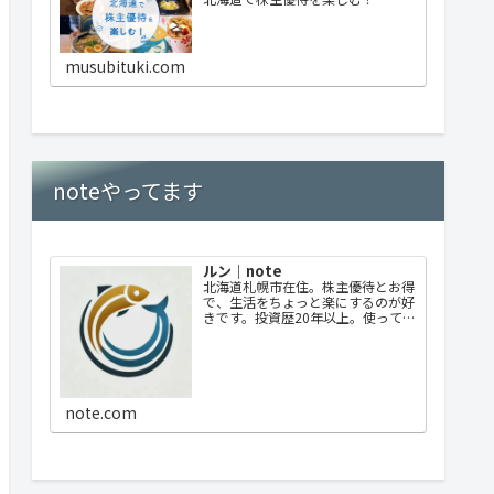
musubituki.com
noteやってます
ルン｜note
北海道札幌市在住。株主優待とお得
で、生活をちょっと楽にするのが好
きです。投資歴20年以上。使ってよ
かった優待、失敗した選択も正直に
書いています。優待中心ですが日々
のお得情報なども発信していきま
す。
note.com