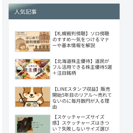
人気記事
【札幌裁判傍聴】ソロ傍聴
のすすめ～気をつけるマナ
ーや基本情報を解説
【北海道株主優待】道民が
フル活用できる株主優待5選
＋注目銘柄
【LINEスタンプ収益】販売
開始5年目のリアル～売れて
ないのに毎月数円が入る理
由
【スケッチャーズサイズ
感】スケッチャーズはきつ
い？失敗しないサイズ選び