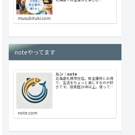
musubituki.com
noteやってます
ルン｜note
北海道札幌市在住。株主優待とお得
で、生活をちょっと楽にするのが好
きです。投資歴20年以上。使ってよ
かった優待、失敗した選択も正直に
書いています。優待中心ですが日々
のお得情報なども発信していきま
す。
note.com