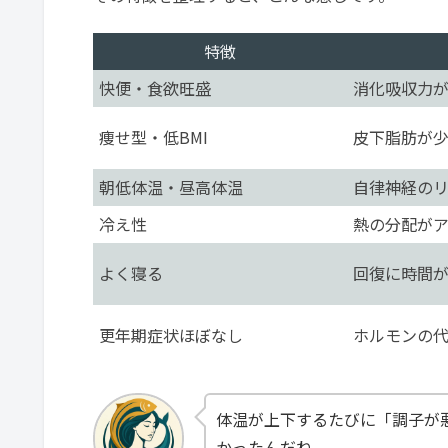
特徴
快便・食欲旺盛
消化吸収力
痩せ型・低BMI
皮下脂肪が
朝低体温・昼高体温
自律神経の
冷え性
熱の分配が
よく寝る
回復に時間
更年期症状ほぼなし
ホルモンの
体温が上下するたびに「調子が
かったんだね。