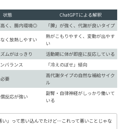
状態
ChatGPTによる解釈
が高く、腸内環境◎
「脾」が強く、代謝が良いタイプ
熱がこもりやすく、変動が出やす
少なく放熱しやすい
い
リズムがはっきり
活動期に体が即座に反応している
アンバランス
「冷えのぼせ」傾向
高代謝タイプの自然な補給サイク
が必要
ル
副腎・自律神経がしっかり働いて
代償反応が強い
いる
悪い」って思い込んでたけど…これって悪いことじゃな