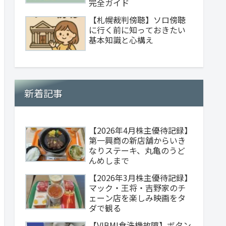
完全ガイド
【札幌裁判傍聴】ソロ傍聴
に行く前に知っておきたい
基本知識と心構え
新着記事
【2026年4月株主優待記録】
第一興商の新店舗からいき
なりステーキ、丸亀のうど
んめしまで
【2026年3月株主優待記録】
マック・王将・吉野家のチ
ェーン店を楽しみ映画をタ
ダで観る
【VIBMI食洗機故障】ボタン