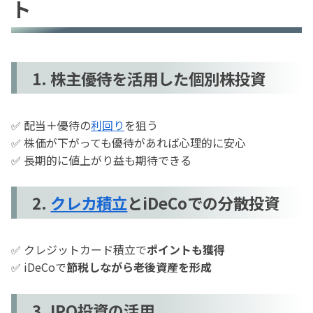
ト
1. 株主優待を活用した個別株投資
✅ 配当＋優待の
利回り
を狙う
✅ 株価が下がっても優待があれば心理的に安心
✅ 長期的に値上がり益も期待できる
2.
クレカ積立
とiDeCoでの分散投資
✅ クレジットカード積立で
ポイントも獲得
✅ iDeCoで
節税しながら老後資産を形成
3. IPO投資の活用