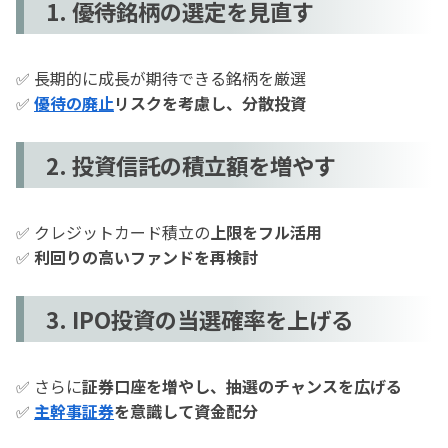
1. 優待銘柄の選定を見直す
✅ 長期的に成長が期待できる銘柄を厳選
✅
優待の廃止
リスクを考慮し、分散投資
2. 投資信託の積立額を増やす
✅ クレジットカード積立の
上限をフル活用
✅
利回りの高いファンドを再検討
3. IPO投資の当選確率を上げる
✅ さらに
証券口座を増やし、抽選のチャンスを広げる
✅
主幹事証券
を意識して資金配分