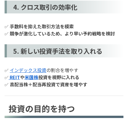
4. クロス取引の効率化
✅
手数料を抑えた取引方法を模索
✅
競争が激化しているため、より早い予約戦略を検討
5. 新しい投資手法を取り入れる
✅
インデックス投資
の割合を増やす
✅
REIT
や
米国株
投資を視野に入れる
✅
高配当株＋配当再投資で資産を増やす
投資の目的を持つ