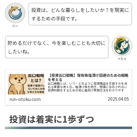
投資は、どんな暮らしをしたいか？を現実に
するための手段です。
ルン
貯めるだけでなく、今を楽しむことも大切に
したいね。
ぺちゃ
【投資出口戦略】保有株塩漬け回避のための戦略
を考える
出口戦略とは、いつ・どのように投資商品を手放すかを決
める重要な考え方。塩漬け株を防ぎ、感情に左右されない
投資判断をするための初心者向け実践方法をわかりやすく
紹介します。
2025.04.05
run-otoku.com
投資は着実に1歩ずつ