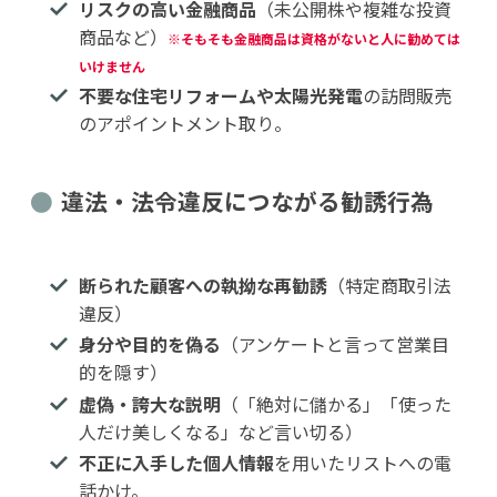
リスクの高い金融商品
（未公開株や複雑な投資
商品など）
※そもそも金融商品は資格がないと人に勧め
ては
いけません
不要な住宅リフォームや太陽光発電
の訪問販売
のアポイントメント取り。
違法・法令違反につながる勧誘行為
断られた顧客への執拗な再勧誘
（特定商取引法
違反）
身分や目的を偽る
（アンケートと言って営業目
的を隠す）
虚偽・誇大な説明
（「絶対に儲かる」「使った
人だけ美しくなる」など言い切る）
不正に入手した個人情報
を用いたリストへの電
話かけ。