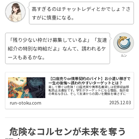
高すぎるのはチャットレディとかでしょ？さ
すがに慎重になる。
「残り少ない枠だけ募集しているよ」「友達
紹介の特別な時給だよ」なんて、誘われるケ
ルン
ースもあるかな。
【口座売りor携帯契約のバイト】お小遣い稼ぎで
一生の後悔～誘われやすいターゲットとは？
楽して稼ぐは危険！口座売買や携帯名義貸しは犯罪収益移
転防止法違反です。学生がターゲットになる理由、指示役
の卑劣な手口、そして友達からの誘いを関係を壊さずに断
る方法を具体的に解説。自分の未来を守るために必読で
す。
2025.12.03
run-otoku.com
危険なコルセンが未来を奪う