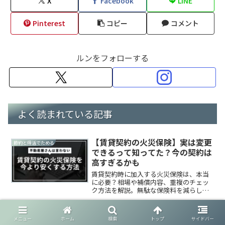
X
Facebook
LINE
Pinterest
コピー
コメント
ルンをフォローする
よく読まれている記事
【賃貸契約の火災保険】実は変更
節約と得活でためる
できるって知ってた？今の契約は
高すぎるかも
賃貸契約時に加入する火災保険は、本当
に必要？相場や補償内容、重複のチェッ
ク方法を解説。無駄な保険料を減らして
節約につなげましょう。
【信用情報】ローン審査に落ちた
お金をかけずまなぶ
メニュー
ホーム
検索
トップ
サイドバー