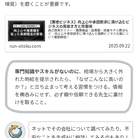
嗅覚）を磨くことが重要です。
【悪徳ビジネス】向上心や承認欲求に漬け込むビ
ジネスの見抜き方と防衛術
自己啓発セミナー・健康食品・起業塾・読者モデル商法な
ど…向上心や承認欲求に漬け込んだ高額ビジネスの罠につ
いて徹底解説！
2025.09.22
run-otoku.com
専門知識やスキルがないのに
、相場から大きく外
れた時給を提示されたら、「なぜこんなに高いの
か？」と立ち止まって考える習慣をつける。情報
を鵜呑みにせず、必ず親や信頼できる先生に裏付
けを取ること。
ネットでその会社について調べてみたり、不
安なことを生成AIに相談してみるのもあり！