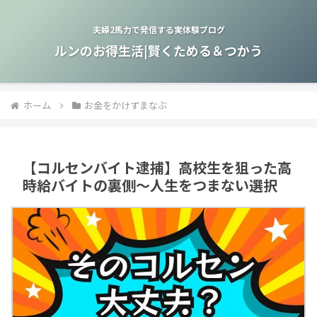
夫婦2馬力で発信する実体験ブログ
ルンのお得生活|賢くためる＆つかう
ホーム
お金をかけずまなぶ
【コルセンバイト逮捕】高校生を狙った高
時給バイトの裏側～人生をつまない選択