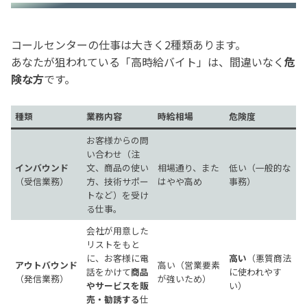
コールセンターの仕事は大きく2種類あります。
あなたが狙われている「高時給バイト」は、間違いなく
危
険な方
です。
種類
業務内容
時給相場
危険度
お客様からの問
い合わせ（注
インバウンド
文、商品の使い
相場通り、また
低い（一般的な
（受信業務）
方、技術サポー
はやや高め
事務）
トなど）を受け
る仕事。
会社が用意した
リストをもと
に、お客様に電
高い
（悪質商法
アウトバウンド
高い（営業要素
話をかけて
商品
に使われやす
（発信業務）
が強いため）
やサービスを販
い）
売・勧誘する
仕