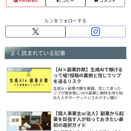
Pinterest
コピー
コメント
ルンをフォローする
よく読まれている記事
【AI×副業詐欺】生成AIで稼げる
投資と副業でふやす
って嘘?投稿の裏側と信じてリプ
を送るリスク
生成AI×副業の闇を暴露。信じて送った
リプが致命傷に?AIや副業に興味を持ち始
めた人がターゲットにされやすい闇ビジ
ネスの実態を解説。
【個人事業主or法人】副業から起
投資と副業でふやす
業を目指す人が知っておきたい最
初の選択ガイド